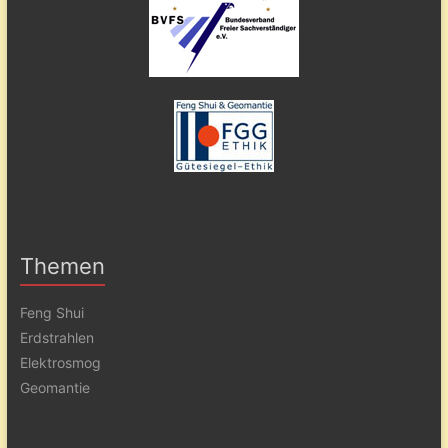
Themen
Feng Shui
Erdstrahlen
Elektrosmog
Geomantie