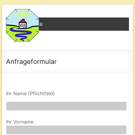
Menü
Erdstrahlen
–
Anfrageformular
Reiner
Padligur
Ihr Name (Pflichtfeld)
Erdstrahlen
Einfluss
auf
Mensch
Ihr Vorname
und
Natur