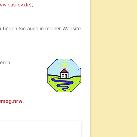
ww.eas-ev.de
),
 finden Sie auch in meiner Website
deren
smog.nrw
.