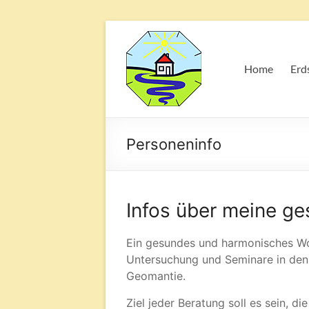
Erdstrahlen
–
Home
Erd
Reiner
Padligur
Personeninfo
Erdstrahlen
Einfluss
auf
Mensch
Infos über meine g
und
Natur
Ein gesundes und harmonisches W
Untersuchung und Seminare in den 
Geomantie.
Ziel jeder Beratung soll es sein, 