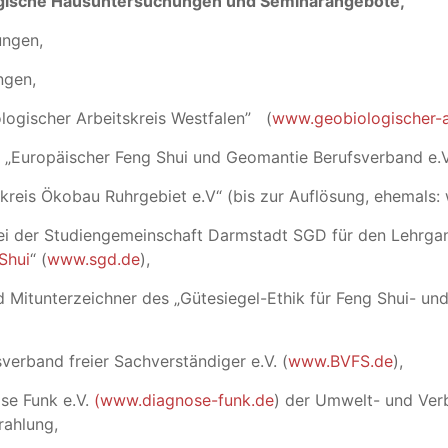
logische Hausuntersuchungen und Seminarangebote,
ungen,
ngen,
ologischer Arbeitskreis Westfalen” (
www.geobiologischer-a
 „Europäischer Feng Shui und Geomantie Berufsverband e.
skreis Ökobau Ruhrgebiet e.V“ (bis zur Auflösung, ehemals
ei der Studiengemeinschaft Darmstadt SGD für den Lehrga
Shui
“ (
www.sgd.de
),
nd Mitunterzeichner des
„Gütesiegel-Ethik für Feng Shui- un
sverband freier Sachverständiger e.V. (
www.BVFS.de
),
ose Funk e.V.
(www.diagnose-funk.de
) der Umwelt- und Ver
rahlung,