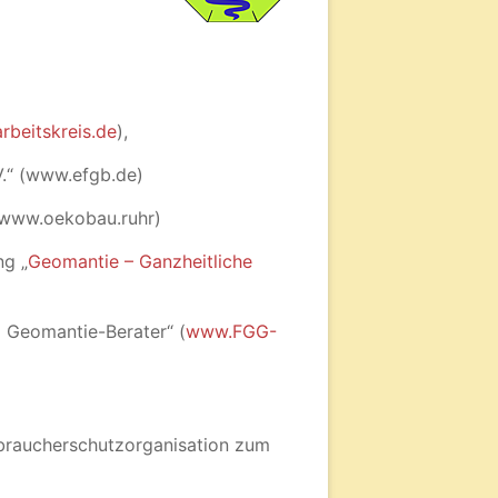
rbeitskreis.de
),
V.“ (www.efgb.de)
: www.oekobau.ruhr)
ng „
Geomantie – Ganzheitliche
d Geomantie-Berater“ (
www.FGG-
braucherschutzorganisation zum