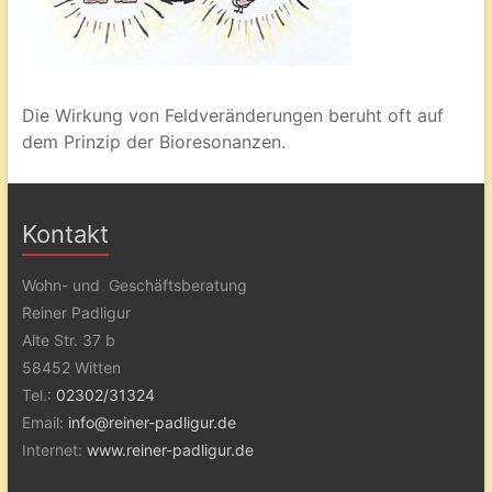
Die Wirkung von Feldveränderungen beruht oft auf
dem Prinzip der Bioresonanzen.
Kontakt
Wohn- und Geschäftsberatung
Reiner Padligur
Alte Str. 37 b
58452 Witten
Tel.:
02302/31324
Email:
info@reiner-padligur.de
Internet:
www.reiner-padligur.de