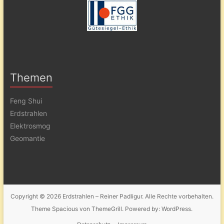
Themen
Feng Shui
Erdstrahlen
Elektrosmog
Geomantie
Copyright © 2026
Erdstrahlen – Reiner Padligur
. Alle Rechte vorbehalten.
Theme
Spacious
von ThemeGrill. Powered by:
WordPress
.