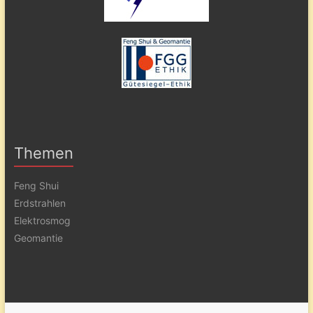
Themen
Feng Shui
Erdstrahlen
Elektrosmog
Geomantie