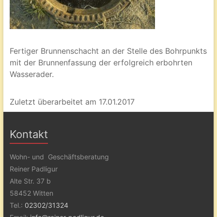
Fertiger Brunnenschacht an der Stelle des Bohrpunkts
mit der Brunnenfassung der erfolgreich erbohrten
Wasserader.
Zuletzt überarbeitet am 17.01.2017
Kontakt
Wohn- und Geschäftsberatung
Reiner Padligur
Alte Str. 37 b
58452 Witten
Tel.:
02302/31324